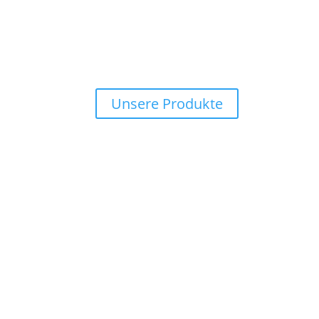
MH Metallprofil GmbH
Qualität aus Sachsen
Unsere Produkte